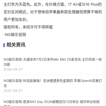
主打色为天蓝色。此外，在价格方面，17 Air或与16 Plus的
定价区间相近，对于想体验苹果最新款处理器但预算不够的
用户更加友好。
版权所有，未经许可不得转载
-NG娱乐官网
相关资讯
NG娱乐官网-大疆宣布7月2日发布Mic Mini 2S麦克风 主打四发一收
功能
2026-08-07
NG娱乐官网-科技股重挫！亚洲遭遇黑色星期四 苹果OpenAI双重打
击
2026-08-07
NG娱乐官网-蔚来NIO Day 2026被曝回归12月举办 城市申办机制