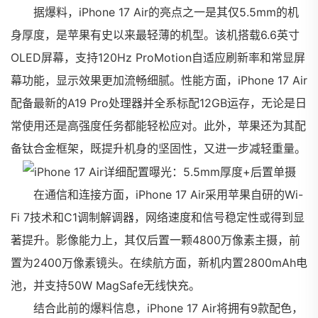
据爆料，iPhone 17 Air的亮点之一是其仅5.5mm的机
身厚度，是苹果有史以来最轻薄的机型。该机搭载6.6英寸
OLED屏幕，支持120Hz ProMotion自适应刷新率和常显屏
幕功能，显示效果更加流畅细腻。性能方面，iPhone 17 Air
配备最新的A19 Pro处理器并全系标配12GB运存，无论是日
常使用还是高强度任务都能轻松应对。此外，苹果还为其配
备钛合金框架，既提升机身的坚固性，又进一步减轻重量。
在通信和连接方面，iPhone 17 Air采用苹果自研的Wi-
Fi 7技术和C1调制解调器，网络速度和信号稳定性或得到显
著提升。影像能力上，其仅后置一颗4800万像素主摄，前
置为2400万像素镜头。在续航方面，新机内置2800mAh电
池，并支持50W MagSafe无线快充。
结合此前的爆料信息，iPhone 17 Air将拥有9款配色，