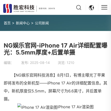
>
>
首页
新闻中心
公司新闻
NG娱乐官网-iPhone 17 Air详细配置曝
光：5.5mm厚度+后置单摄
编辑： 发布:
2025-08-14
浏览:
1210
【NG娱乐官网科技消息】8月1日，有博主曝光了苹果
即将发布的全新机型——iPhone 17 Air的详细配置信息。其
中，新机厚度仅5.5mm，屏幕尺寸为6.6英寸，并后置单
摄。
iPhone 17 Air渲染图